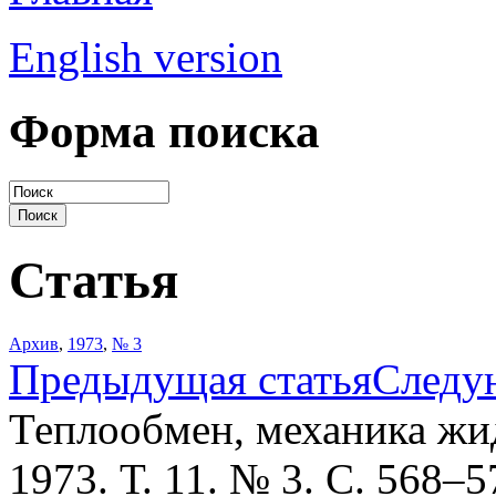
English version
Форма поиска
Статья
Архив
,
1973
,
№ 3
Предыдущая статья
Следу
Теплообмен, механика жид
1973. Т. 11. № 3. С. 568–5