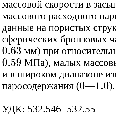
массовой скорости в засы
массового расходного па
данные на пористых стру
сферических бронзовых ча
0.63
мм) при относительн
0.63
0.59
МПа), малых массовы
0.59
и в широком диапазоне и
0
1.0
паросодержания (
—
).
0
1.0
УДК: 532.546+532.55