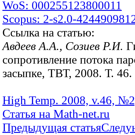
WoS: 000255123800011
Scopus: 2-s2.0-424490981
Ссылка на статью:
Авдеев А.А., Созиев Р.И.
Г
сопротивление потока па
засыпке, ТВТ, 2008. Т. 46.
High Temp. 2008, v.46, №2
Статья на Math-net.ru
Предыдущая статья
Следу