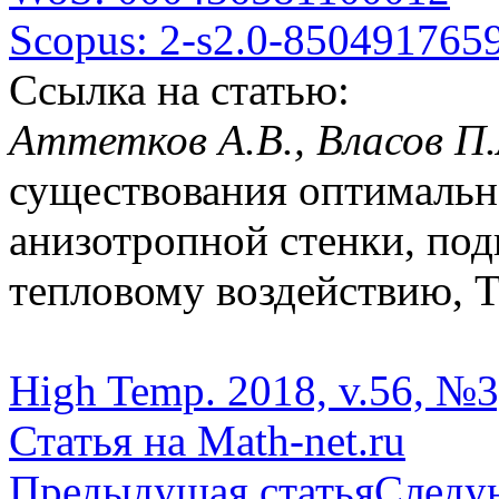
Scopus: 2-s2.0-850491765
Ссылка на статью:
Аттетков А.В., Власов П.
существования оптималь
анизотропной стенки, по
тепловому воздействию, ТВ
High Temp. 2018, v.56, №3
Статья на Math-net.ru
Предыдущая статья
Следу