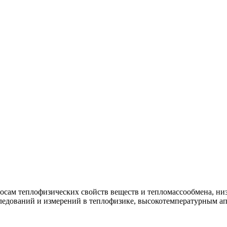
росам теплофизических свойств веществ и тепломассообмена, н
ледований и измерений в теплофизике, высокотемпературным ап