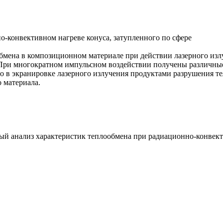
-конвективном нагреве конуса, затупленного по сфере
бмена в композиционном материале при действии лазерного изл
. При многократном импульсном воздействии получены различн
 что в экранировке лазерного излучения продуктами разрушения 
 материала.
й анализ характеристик теплообмена при радиационно-конвектив