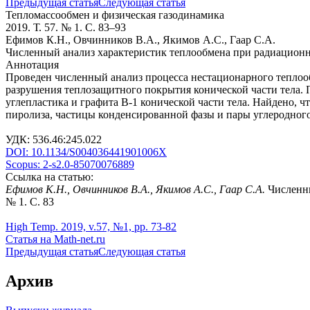
Предыдущая статья
Следующая статья
Тепломассообмен и физическая газодинамика
2019. Т. 57. № 1. С. 83–93
Ефимов К.Н., Овчинников В.А., Якимов А.С., Гаар С.А.
Численный анализ характеристик теплообмена при радиационно
Аннотация
Проведен численный анализ процесса нестационарного теплоо
разрушения теплозащитного покрытия конической части тела
углепластика и графита В-1 конической части тела. Найдено,
пиролиза, частицы конденсированной фазы и пары углеродного
УДК: 536.46:245.022
DOI: 10.1134/S004036441901006X
Scopus: 2-s2.0-85070076889
Ссылка на статью:
Ефимов К.Н., Овчинников В.А., Якимов А.С., Гаар С.А.
Численны
№ 1. С. 83
High Temp. 2019, v.57, №1, pp. 73-82
Статья на Math-net.ru
Предыдущая статья
Следующая статья
Архив