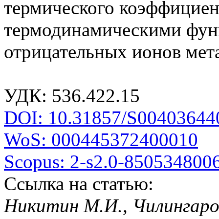
термического коэффициен
термодинамическими фун
отрицательных ионов мета
УДК: 536.422.15
DOI: 10.31857/S00403644
WoS: 000445372400010
Scopus: 2-s2.0-850534800
Ссылка на статью:
Никитин М.И., Чилингаров