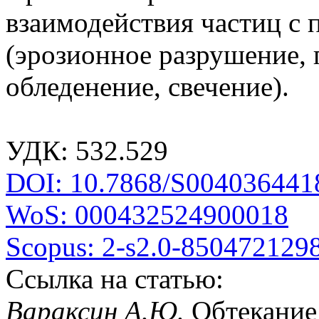
взаимодействия частиц с 
(эрозионное разрушение, 
обледенение, свечение).
УДК: 532.529
DOI: 10.7868/S004036441
WoS: 000432524900018
Scopus: 2-s2.0-850472129
Ссылка на статью:
Вараксин А.Ю.
Обтекание