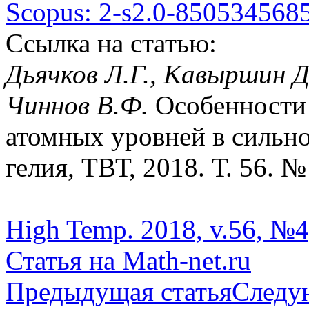
Scopus: 2-s2.0-850534568
Ссылка на статью:
Дьячков Л.Г., Кавыршин Д
Чиннов В.Ф.
Особенности 
атомных уровней в сильн
гелия, ТВТ, 2018. Т. 56. №
High Temp. 2018, v.56, №4
Статья на Math-net.ru
Предыдущая статья
Следу