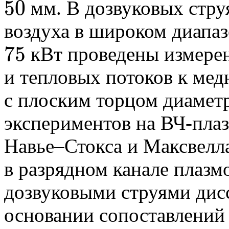
50
мм. В дозвуковых стру
50
воздуха в широком диапа
75
кВт проведены измере
75
и тепловых потоков к ме
с плоским торцом диаме
экспериментов на ВЧ-пла
Навье–Стокса и Максвелл
в разрядном канале плазм
дозвуковыми струями дис
основании сопоставлений