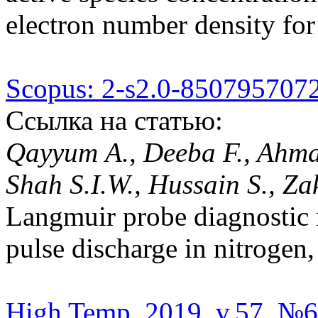
electron number density for
Scopus: 2-s2.0-850795707
Ссылка на статью:
Qayyum A., Deeba F., Ahma
Shah S.I.W., Hussain S., Z
Langmuir probe diagnostic
pulse discharge in nitrogen
High Temp. 2019, v.57, №6