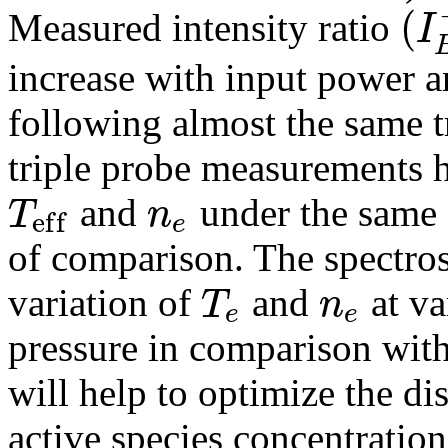
(
Measured intensity ratio
I
(
I
B
X
+
/
increase with input power an
following almost the same t
triple probe measurements 
and
under the same d
T
n
e
f
f
e
T
e
f
f
n
e
of comparison. The spectro
variation of
and
at va
T
n
e
e
T
e
n
e
pressure in comparison wit
will help to optimize the di
active species concentration