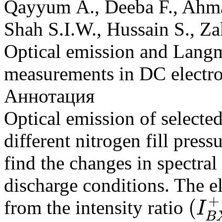
Qayyum A., Deeba F., Ahma
Shah S.I.W., Hussain S., Z
Optical emission and Langm
measurements in DC electro
Аннотация
Optical emission of selected
different nitrogen fill press
find the changes in spectral
discharge conditions. The e
+
(
from the intensity ratio
I
(
I
B
X
+
/
I
C
B