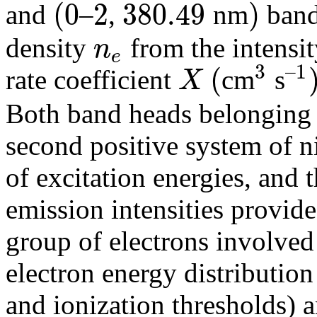
(
0
2
380.49
)
and
–
,
nm
band
(
0
2
380.49
)
density
from the intensit
n
e
n
e
3
–
1
(
rate coefficient
cm
s
X
X
(
3
–
1
)
Both band heads belonging t
second positive system of n
of excitation energies, and 
emission intensities provide
group of electrons involved 
electron energy distribution
and ionization thresholds) 