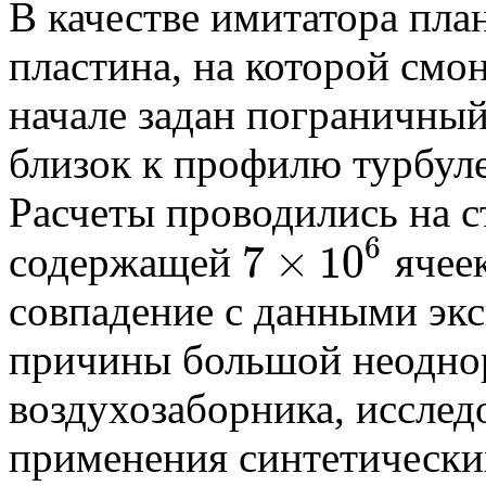
В качестве имитатора пла
пластина, на которой смо
начале задан пограничный
близок к профилю турбуле
Расчеты проводились на с
6
7
×
10
содержащей
ячеек
7
×
10
6
совпадение с данными эк
причины большой неоднор
воздухозаборника, исслед
применения синтетически