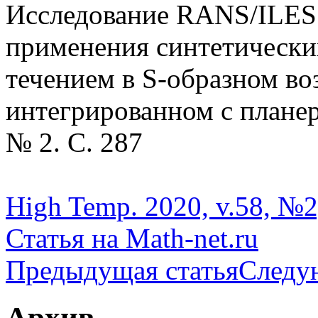
Исследование RANS/ILES
применения синтетически
течением в S-образном во
интегрированном с планеро
№ 2. С. 287
High Temp. 2020, v.58, №2
Статья на Math-net.ru
Предыдущая статья
Следу
Архив