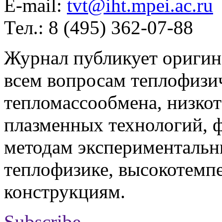
E-mail:
tvt@iht.mpei.ac.ru
Тел.: 8 (495) 362-07-88
Журнал публикует оригин
всем вопросам теплофизич
тепломассообмена, низко
плазменных технологий, 
методам экспериментальн
теплофизике, высокотемп
конструкциям.
Subscribe