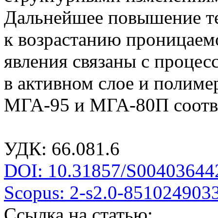
Дальнейшее повышение т
к возрастанию проницаем
явления связаны с процес
в активном слое и полим
МГА-95 и МГА-80П соотв
УДК: 66.081.6
DOI: 10.31857/S00403644
Scopus: 2-s2.0-851024903
Ссылка на статью: