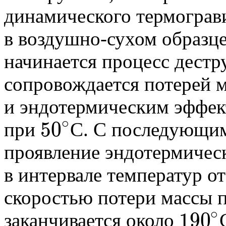
динамического термограв
в воздушно-сухом образц
начинается процесс дестр
сопровождается потерей 
и эндотермическим эффек
∘
50
при
С. С последующи
50
∘
проявление эндотермичес
в интервале температур о
скоростью потери массы 
∘
190
заканчивается около
190
∘