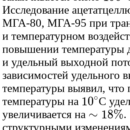
Исследование ацетатцелл
МГА-80, МГА-95 при тра
и температурном воздейст
повышении температуры 
и удельный выходной пото
зависимостей удельного в
температуры выявил, что 
∘
10
температуры на
С уде
10
∘
∼
18
%
увеличивается на
.
∼
18
%
структурными изменениям