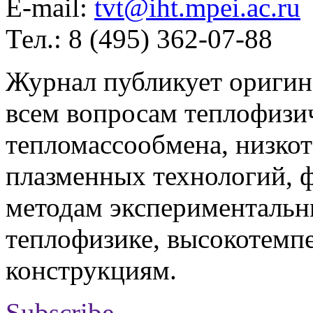
E-mail:
tvt@iht.mpei.ac.ru
Тел.: 8 (495) 362-07-88
Журнал публикует оригин
всем вопросам теплофизич
тепломассообмена, низко
плазменных технологий, 
методам экспериментальн
теплофизике, высокотемп
конструкциям.
Subscribe