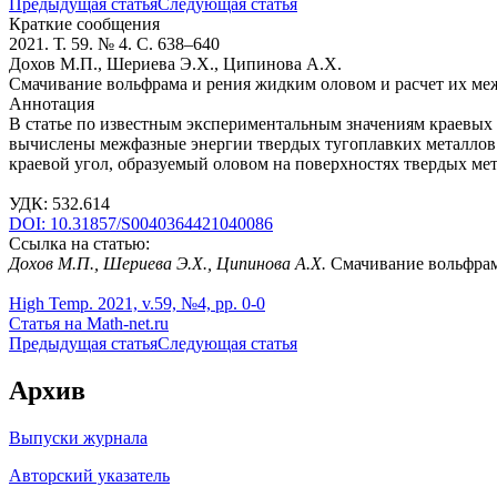
Предыдущая статья
Следующая статья
Краткие сообщения
2021. Т. 59. № 4. С. 638–640
Дохов М.П., Шериева Э.Х., Ципинова А.Х.
Смачивание вольфрама и рения жидким оловом и расчет их ме
Аннотация
В статье по известным экспериментальным значениям краевых 
вычислены межфазные энергии твердых тугоплавких металлов н
краевой угол, образуемый оловом на поверхностях твердых м
УДК: 532.614
DOI: 10.31857/S0040364421040086
Ссылка на статью:
Дохов М.П., Шериева Э.Х., Ципинова А.Х.
Смачивание вольфрама
High Temp. 2021, v.59, №4, pp. 0-0
Статья на Math-net.ru
Предыдущая статья
Следующая статья
Архив
Выпуски журнала
Авторский указатель