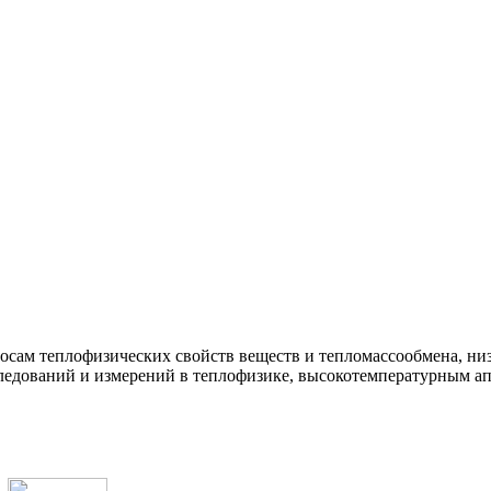
росам теплофизических свойств веществ и тепломассообмена, н
ледований и измерений в теплофизике, высокотемпературным ап