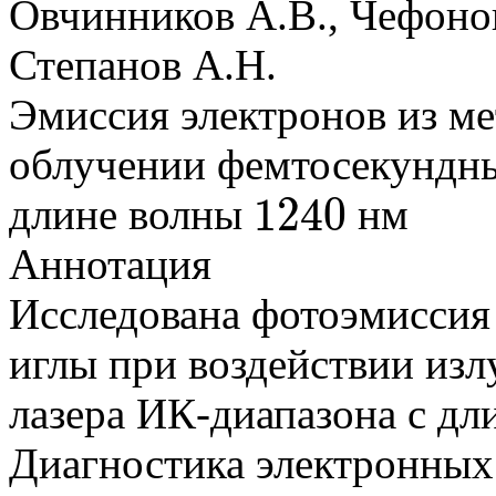
Овчинников А.В., Чефонов
Степанов А.Н.
Эмиссия электронов из м
облучении фемтосекундны
1240
длине волны
нм
1240
Аннотация
Исследована фотоэмиссия 
иглы при воздействии из
лазера ИК-диапазона с д
Диагностика электронных