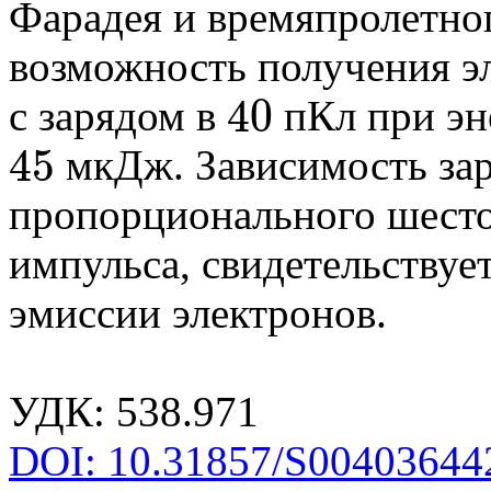
Фарадея и времяпролетног
возможность получения э
40
с зарядом в
пКл при эн
40
45
мкДж. Зависимость зар
45
пропорционального шесто
импульса, свидетельству
эмиссии электронов.
УДК: 538.971
DOI: 10.31857/S00403644