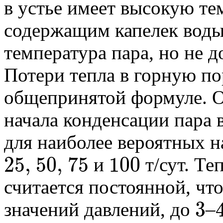
в устье имеет высокую те
содержащим капелек воды
температура пара, но не 
Потери тепла в горную п
общепринятой формуле. О
начала конденсации пара 
для наиболее вероятных н
25
,
50
,
75
100
и
т/сут. Те
25
,
50
,
75
100
считается постоянной, чт
3
значений давлений, до
–
3
4