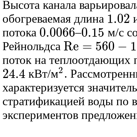
Высота канала варьировал
1.02
обогреваемая длина
1.02
0.0066
0.15
потока
–
м/с с
0.0066
0.15
R
e
=
560
−
1
Рейнольдса
R
e
=
560
−
16600
поток на теплоотдающих 
2
24.4
кВт/м
. Рассмотрен
24.4
2
характеризуется значител
стратификацией воды по в
экспериментов предложе