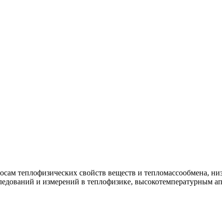
росам теплофизических свойств веществ и тепломассообмена, н
ледований и измерений в теплофизике, высокотемпературным ап