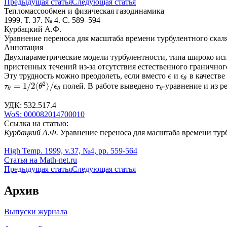
Предыдущая статья
Следующая статья
Тепломассообмен и физическая газодинамика
1999. Т. 37. № 4. С. 589–594
Курбацкий А.Ф.
Уравнение переноса для масштаба времени турбулентного скал
Аннотация
Двухпараметрические модели турбулентности, типа широко и
пристенных течений из-за отсутствия естественного граничног
Эту трудность можно преодолеть, если вместо
и
в качестве
ϵ
ϵ
θ
ϵ
ϵ
θ
2
=
1
/
2
⟨
⟩
/
полей. В работе выведено
-уравнение и из 
τ
θ
τ
τ
θ
=
1
/
2
⟨
θ
2
⟩
θ
/
ϵ
θ
ϵ
τ
θ
θ
θ
УДК: 532.517.4
WoS: 000082014700010
Ссылка на статью:
Курбацкий А.Ф.
Уравнение переноса для масштаба времени турбу
High Temp. 1999, v.37, №4, pp. 559-564
Статья на Math-net.ru
Предыдущая статья
Следующая статья
Архив
Выпуски журнала