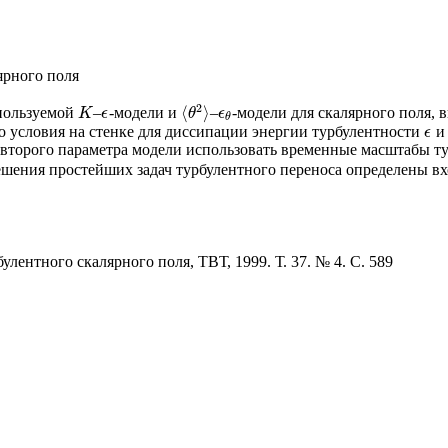
ярного поля
2
⟨
⟩
спользуемой
–
-модели и
–
-модели для скалярного поля,
K
ϵ
ϵ
θ
K
ϵ
⟨
θ
θ
2
⟩
ϵ
θ
о условия на стенке для диссипации энергии турбулентности
и 
ϵ
ϵ
 второго параметра модели использовать временные масштабы т
решения простейших задач турбулентного переноса определены 
лентного скалярного поля, ТВТ, 1999. Т. 37. № 4. С. 589