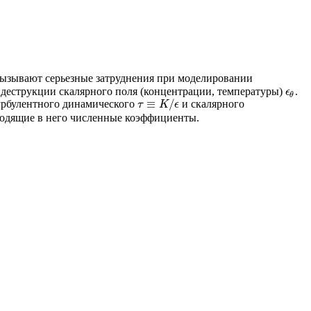
 вызывают серьезные затруднения при моделировании
деструкции скалярного поля (концентрации, температуры)
.
ϵ
θ
ϵ
θ
≡
/
урбулентного динамического
и скалярного
τ
≡
K
/
ϵ
τ
K
ϵ
входящие в него численные коэффициенты.