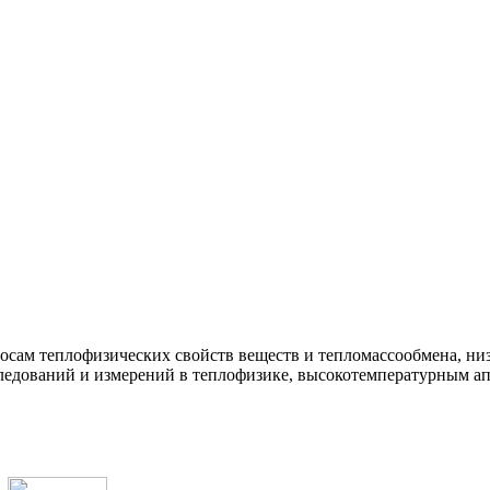
росам теплофизических свойств веществ и тепломассообмена, н
ледований и измерений в теплофизике, высокотемпературным ап