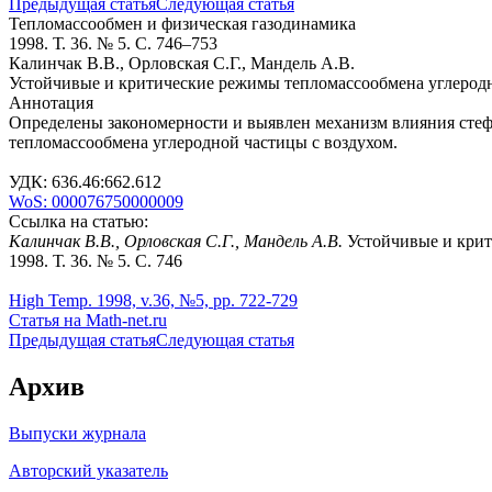
Предыдущая статья
Следующая статья
Тепломассообмен и физическая газодинамика
1998. Т. 36. № 5. С. 746–753
Калинчак В.В., Орловская С.Г., Мандель А.В.
Устойчивые и критические режимы тепломассообмена углеродно
Аннотация
Определены закономерности и выявлен механизм влияния стефа
тепломассообмена углеродной частицы с воздухом.
УДК: 636.46:662.612
WoS: 000076750000009
Ссылка на статью:
Калинчак В.В., Орловская С.Г., Мандель А.В.
Устойчивые и крит
1998. Т. 36. № 5. С. 746
High Temp. 1998, v.36, №5, pp. 722-729
Статья на Math-net.ru
Предыдущая статья
Следующая статья
Архив
Выпуски журнала
Авторский указатель