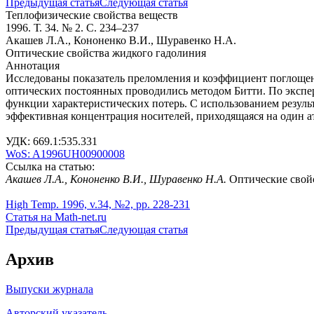
Предыдущая статья
Следующая статья
Теплофизические свойства веществ
1996. Т. 34. № 2. С. 234–237
Акашев Л.А., Кононенко В.И., Шуравенко Н.А.
Оптические свойства жидкого гадолиния
Аннотация
Исследованы показатель преломления и коэффициент поглощен
оптических постоянных проводились методом Битти. По экспе
функции характеристических потерь. С использованием резуль
эффективная концентрация носителей, приходящаяся на один а
УДК: 669.1:535.331
WoS: A1996UH00900008
Ссылка на статью:
Акашев Л.А., Кононенко В.И., Шуравенко Н.А.
Оптические свойс
High Temp. 1996, v.34, №2, pp. 228-231
Статья на Math-net.ru
Предыдущая статья
Следующая статья
Архив
Выпуски журнала
Авторский указатель