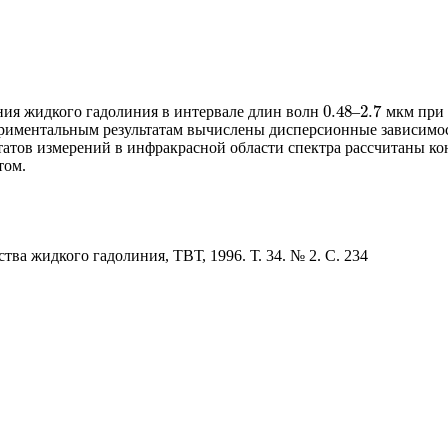
0.48
2.7
ия жидкого гадолиния в интервале длин волн
–
мкм при 
0.48
2.7
риментальным результатам вычислены дисперсионные зависимос
татов измерений в инфракрасной области спектра рассчитаны ко
том.
тва жидкого гадолиния, ТВТ, 1996. Т. 34. № 2. С. 234