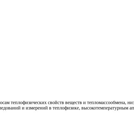
росам теплофизических свойств веществ и тепломассообмена, н
ледований и измерений в теплофизике, высокотемпературным ап