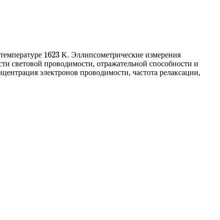
1623
температуре
K. Эллипсометрические измерения
1623
ти световой проводимости, отражательной способности и
нцентрация электронов проводимости, частота релаксации,