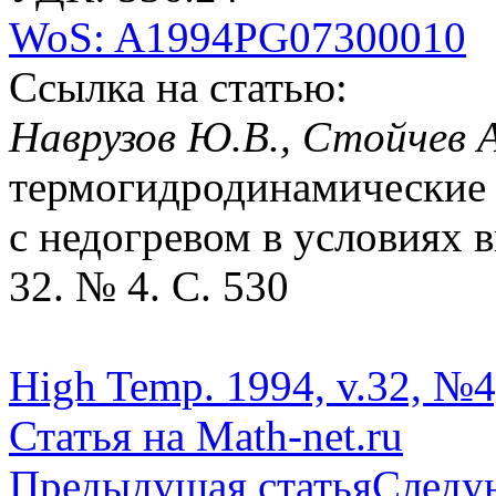
WoS: A1994PG07300010
Ссылка на статью:
Наврузов Ю.В., Стойчев 
термогидродинамические
с недогревом в условиях в
32. № 4. С. 530
High Temp. 1994, v.32, №4
Статья на Math-net.ru
Предыдущая статья
Следу