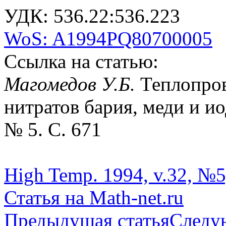
УДК: 536.22:536.223
WoS: A1994PQ80700005
Ссылка на статью:
Магомедов У.Б.
Теплопров
нитратов бария, меди и ио
№ 5. С. 671
High Temp. 1994, v.32, №5
Статья на Math-net.ru
Предыдущая статья
Следу