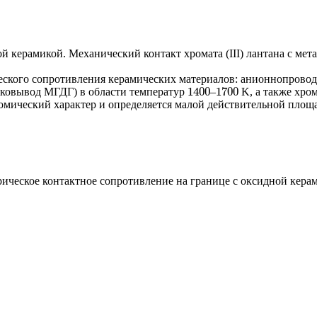
й керамикой. Механический контакт хромата (III) лантана с ме
еского сопротивления керамических материалов: анионнопрово
1400
1700
токовывод МГДГ) в области температур
–
K, а также хром
1400
1700
 омический характер и определяется малой действительной пло
ическое контактное сопротивление на границе с оксидной керам