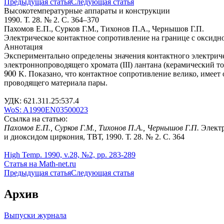
Предыдущая статья
Следующая статья
Высокотемпературные аппараты и конструкции
1990. Т. 28. № 2. С. 364–370
Пахомов Е.П., Сурков Г.М., Тихонов П.А., Чернышов Г.П.
Электрическое контактное сопротивление на границе с оксидно
Аннотация
Экспериментально определены значения контактного электрич
электроннопроводящего хромата (III) лантана (керамический 
900
K. Показано, что контактное сопротивление велико, имеет
900
проводящего материала пары.
УДК: 621.311.25:537.4
WoS: A1990EN03500023
Ссылка на статью:
Пахомов Е.П., Сурков Г.М., Тихонов П.А., Чернышов Г.П.
Электр
и диоксидом циркония, ТВТ, 1990. Т. 28. № 2. С. 364
High Temp. 1990, v.28, №2, pp. 283-289
Статья на Math-net.ru
Предыдущая статья
Следующая статья
Архив
Выпуски журнала