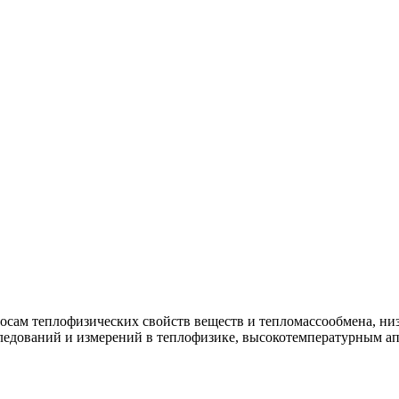
росам теплофизических свойств веществ и тепломассообмена, н
ледований и измерений в теплофизике, высокотемпературным ап