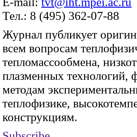
E-mail:
tvt@iht.mpei.ac.ru
Тел.: 8 (495) 362-07-88
Журнал публикует оригин
всем вопросам теплофизич
тепломассообмена, низко
плазменных технологий, 
методам экспериментальн
теплофизике, высокотемп
конструкциям.
Subscribe