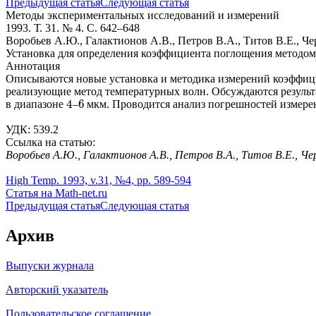
Предыдущая статья
Следующая статья
Методы экспериментальных исследований и измерений
1993. Т. 31. № 4. С. 642–648
Воробьев А.Ю., Галактионов А.В., Петров В.А., Титов В.Е., Ч
Установка для определения коэффициента поглощения методо
Аннотация
Описываются новые установка и методика измерений коэффици
реализующие метод температурных волн. Обсуждаются результ
4
6
в диапазоне
–
мкм. Проводится анализ погрешностей измере
4
6
УДК: 539.2
Ссылка на статью:
Воробьев А.Ю., Галактионов А.В., Петров В.А., Титов В.Е., Ч
High Temp. 1993, v.31, №4, pp. 589-594
Статья на Math-net.ru
Предыдущая статья
Следующая статья
Архив
Выпуски журнала
Авторский указатель
Пользовательское соглашение