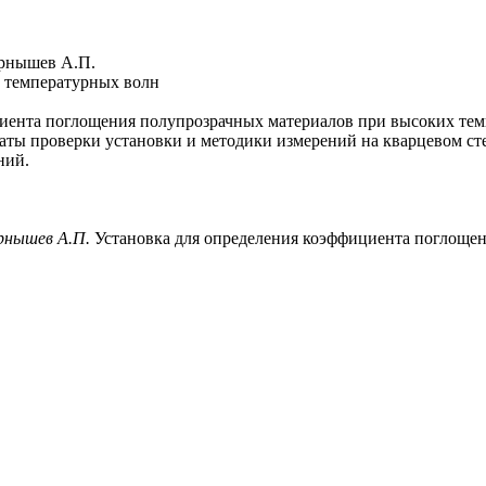
ернышев А.П.
м температурных волн
ента поглощения полупрозрачных материалов при высоких темп
аты проверки установки и методики измерений на кварцевом ст
ний.
ернышев А.П.
Установка для определения коэффициента поглощени