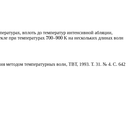
ературах, вплоть до температур интенсивной абляции,
700
900
екле при температурах
–
K на нескольких длинах волн
700
900
я методом температурных волн, ТВТ, 1993. Т. 31. № 4. С. 642