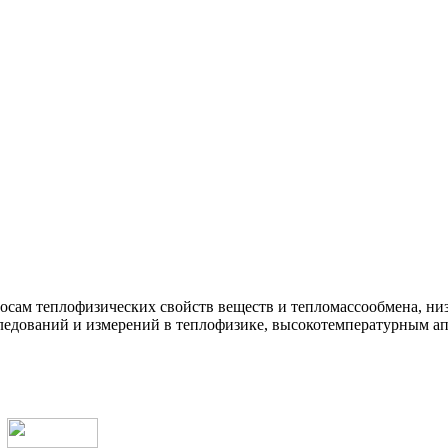
росам теплофизических свойств веществ и тепломассообмена, н
ледований и измерений в теплофизике, высокотемпературным ап