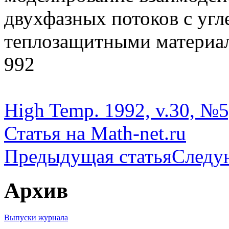
двухфазных потоков с уг
теплозащитными материала
992
High Temp. 1992, v.30, №5
Статья на Math-net.ru
Предыдущая статья
Следу
Архив
Выпуски журнала