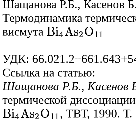
Шащанова Р.Б., Касенов Б
Термодинамика термическ
B
i
A
s
O
висмута
4
2
11
B
i
4
A
s
2
O
11
УДК: 66.021.2+661.643+5
Ссылка на статью:
Шащанова Р.Б., Касенов 
термической диссоциации
B
i
A
s
O
, ТВТ, 1990. Т.
4
2
11
B
i
4
A
s
2
O
11