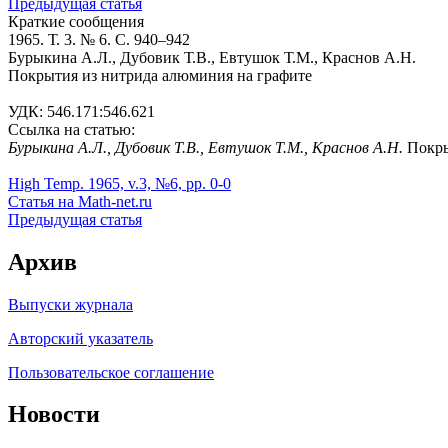
Предыдущая статья
Краткие сообщения
1965. Т. 3. № 6. С. 940–942
Бурыкина А.Л., Дубовик Т.В., Евтушок Т.М., Краснов А.Н.
Покрытия из нитрида алюминия на графите
УДК: 546.171:546.621
Ссылка на статью:
Бурыкина А.Л., Дубовик Т.В., Евтушок Т.М., Краснов А.Н.
Покры
High Temp. 1965, v.3, №6, pp. 0-0
Статья на Math-net.ru
Предыдущая статья
Архив
Выпуски журнала
Авторский указатель
Пользовательское соглашение
Новости