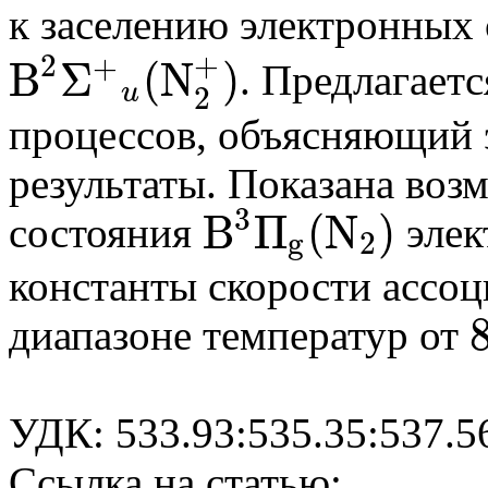
к заселению электронных
2
+
+
B
Σ
(
N
)
. Предлагает
u
2
B
2
Σ
+
u
(
N
2
+
)
процессов, объясняющий 
результаты. Показана воз
3
B
Π
(
N
)
состояния
элек
g
2
B
3
Π
g
(
N
2
)
константы скорости ассоц
диапазоне температур от
80
УДК: 533.93:535.35:537.5
Ссылка на статью: