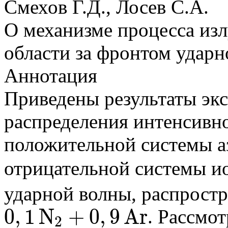
Смехов Г.Д., Лосев С.А.
О механизме процесса изл
области за фронтом удар
Аннотация
Приведены результаты эк
распределения интенсивн
положительной системы а
отрицательной системы и
ударной волны, распрост
0
,
1
N
+
0
,
9
A
r
. Рассмо
2
0
,
1
N
2
+
0
,
9
A
r