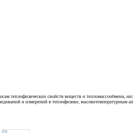
росам теплофизических свойств веществ и тепломассообмена, н
ледований и измерений в теплофизике, высокотемпературным ап