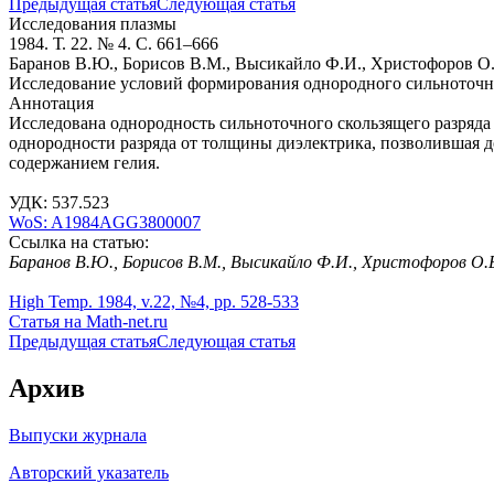
Предыдущая статья
Следующая статья
Исследования плазмы
1984. Т. 22. № 4. С. 661–666
Баранов В.Ю., Борисов В.М., Высикайло Ф.И., Христофоров О.
Исследование условий формирования однородного сильноточно
Аннотация
Исследована однородность сильноточного скользящего разряда 
однородности разряда от толщины диэлектрика, позволившая д
содержанием гелия.
УДК: 537.523
WoS: A1984AGG3800007
Ссылка на статью:
Баранов В.Ю., Борисов В.М., Высикайло Ф.И., Христофоров О.
High Temp. 1984, v.22, №4, pp. 528-533
Статья на Math-net.ru
Предыдущая статья
Следующая статья
Архив
Выпуски журнала
Авторский указатель