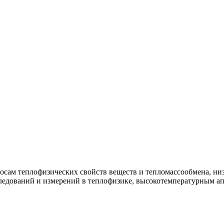
росам теплофизических свойств веществ и тепломассообмена, н
ледований и измерений в теплофизике, высокотемпературным ап