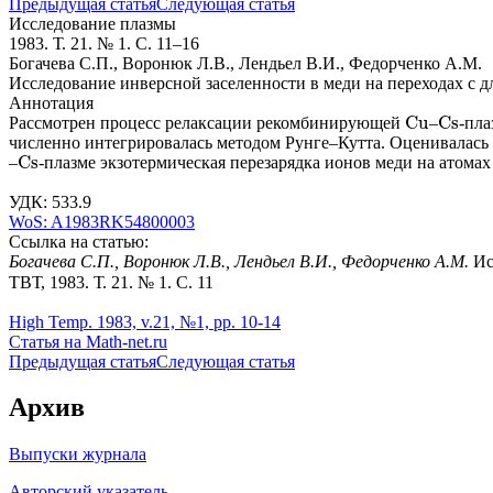
Предыдущая статья
Следующая статья
Исследование плазмы
1983. Т. 21. № 1. С. 11–16
Богачева С.П., Воронюк Л.В., Лендьел В.И., Федорченко А.М.
Исследование инверсной заселенности в меди на переходах с 
Аннотация
C
u
C
s
Рассмотрен процесс релаксации рекомбинирующей
–
-пла
C
u
C
s
численно интегрировалась методом Рунге–Кутта. Оценивалась 
C
s
–
-плазме экзотермическая перезарядка ионов меди на атома
C
s
УДК: 533.9
WoS: A1983RK54800003
Ссылка на статью:
Богачева С.П., Воронюк Л.В., Лендьел В.И., Федорченко А.М.
Ис
ТВТ, 1983. Т. 21. № 1. С. 11
High Temp. 1983, v.21, №1, pp. 10-14
Статья на Math-net.ru
Предыдущая статья
Следующая статья
Архив
Выпуски журнала
Авторский указатель