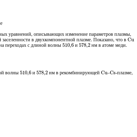
ме
ьных уравнений, описывающих изменение параметров плазмы,
C
u
 заселенности в двухкомпонентной плазме. Показано, что в
C
u
510
,
6
578
,
2
 на переходах с длиной волны
и
нм в атоме меди.
510
,
6
578
,
2
510
,
6
578
,
2
C
u
C
s
ной волны
и
нм в рекомбинирующей
–
-плазме,
510
,
6
578
,
2
C
u
C
s