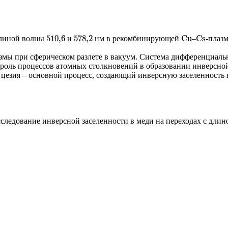
510
,
6
578
,
2
C
u
C
s
длиной волны
и
нм в рекомбинирующей
–
-плаз
510
,
6
578
,
2
C
u
C
s
змы при сферическом разлете в вакуум. Система дифференциал
роль процессов атомных столкновений в образовании инверсной
х цезия – основной процесс, создающий инверсную заселенность
следование инверсной заселенности в меди на переходах с дли