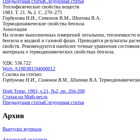
Предыдущая статья
Следующая статья
Теплофизические свойства веществ
1983. Т. 21. № 2. С. 270–275
Горбунова Н.И., Симонов В.М., Шипова В.А.
Термодинамические свойства бензола
Аннотация
На основе выполненных измерений энтальпии, теплоемкости и
бензола в жидкой и газовой фазах. Приводятся результаты ра
свойств. Рекомендуются наиболее точные уравнения состояния
материала о термодинамических свойствах бензола.
УДК: 536.722
WoS: A1983RU94600012
Ссылка на статью:
Горбунова Н.И., Симонов В.М., Шипова В.А.
Термодинамические 
High Temp. 1983, v.21, №2, pp. 204-208
Статья на Math-net.ru
Предыдущая статья
Следующая статья
Архив
Выпуски журнала
Авторский указатель