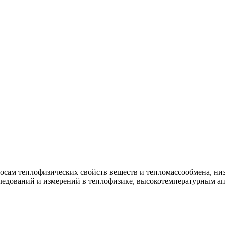
росам теплофизических свойств веществ и тепломассообмена, н
ледований и измерений в теплофизике, высокотемпературным ап