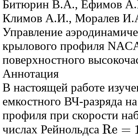
Битюрин В.А., Ефимов А.В
Климов А.И., Моралев И.
Управление аэродинамиче
крылового профиля NACA
поверхностного высокочас
Аннотация
В настоящей работе изуче
емкостного ВЧ-разряда на
профиля при скорости на
R
e
=
числах Рейнольдса
R
e
=
10
5