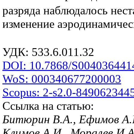
разряда наблюдалось нест
изменение аэродинамичес
УДК: 533.6.011.32
DOI: 10.7868/S004036441
WoS: 000340677200003
Scopus: 2-s2.0-849062344
Ссылка на статью:
Битюрин В.А., Ефимов А.В
Климов А.И., Моралев И.