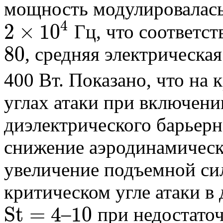
мощность модулировалась
4
2
×
10
Гц, что соответст
2
×
10
4
80
, средняя электрическ
80
400 Вт. Показано, что на
углах атаки при включени
диэлектрического барьерн
снижение аэродинамическ
увеличение подъемной си
критическом угле атаки в
S
t
=
4
10
–
при недостато
S
t
=
4
10