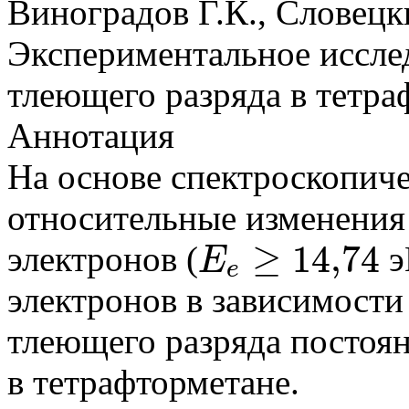
Виноградов Г.К., Словецк
Экспериментальное иссле
тлеющего разряда в тетра
Аннотация
На основе спектроскопич
относительные изменения
≥
14
,
74
электронов (
э
E
e
E
e
≥
14
,
74
электронов в зависимости
тлеющего разряда постоян
в тетрафторметане.