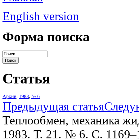
English version
Форма поиска
Статья
Архив
,
1983
,
№ 6
Предыдущая статья
Следу
Теплообмен, механика жид
1983. Т. 21. № 6. С. 1169