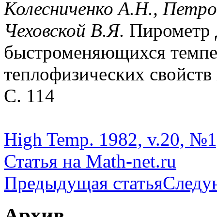
Колесниченко А.Н., Петро
Чеховской В.Я.
Пирометр 
быстроменяющихся темпер
теплофизических свойств в
С. 114
High Temp. 1982, v.20, №1
Статья на Math-net.ru
Предыдущая статья
Следу
Архив