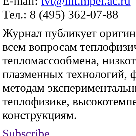
E-mail:
tvt@iht.mpei.ac.ru
Тел.: 8 (495) 362-07-88
Журнал публикует оригин
всем вопросам теплофизич
тепломассообмена, низко
плазменных технологий, 
методам экспериментальн
теплофизике, высокотемп
конструкциям.
Subscribe