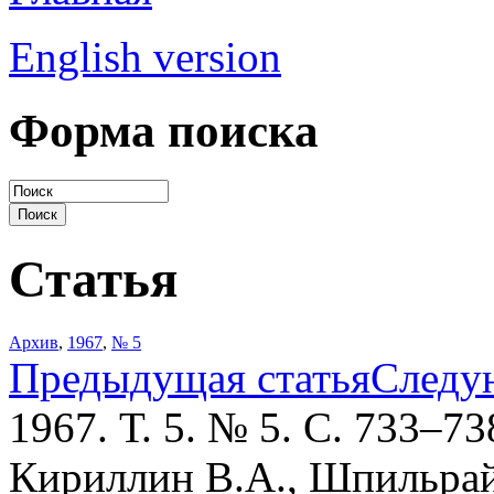
English version
Форма поиска
Статья
Архив
,
1967
,
№ 5
Предыдущая статья
Следу
1967. Т. 5. № 5. С. 733–73
Кириллин В.А., Шпильрай