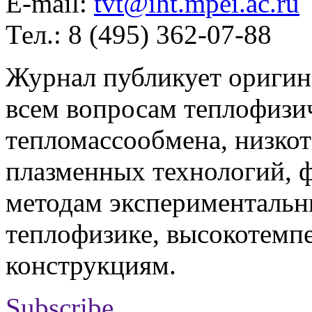
E-mail:
tvt@iht.mpei.ac.ru
Тел.: 8 (495) 362-07-88
Журнал публикует оригин
всем вопросам теплофизич
тепломассообмена, низко
плазменных технологий, 
методам экспериментальн
теплофизике, высокотемп
конструкциям.
Subscribe