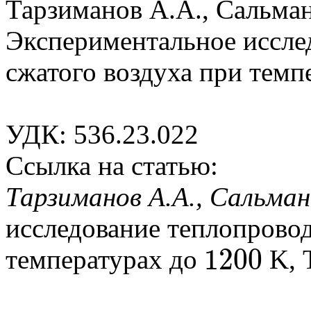
Тарзиманов А.А., Сальман
Экспериментальное иссле
сжатого воздуха при темп
УДК: 536.23.022
Ссылка на статью:
Тарзиманов А.А., Сальман
исследование теплопровод
1200
температурах до
K, Т
1200