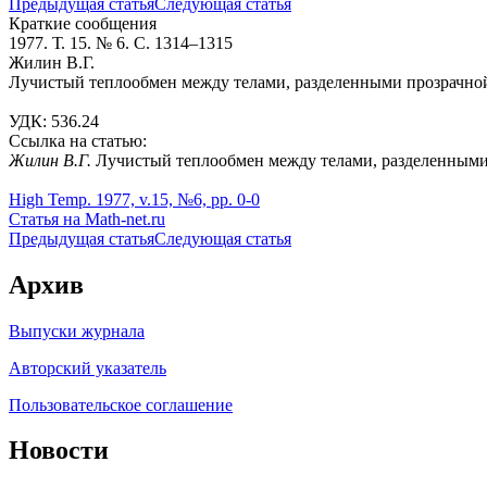
Предыдущая статья
Следующая статья
Краткие сообщения
1977. Т. 15. № 6. С. 1314–1315
Жилин В.Г.
Лучистый теплообмен между телами, разделенными прозрачн
УДК: 536.24
Ссылка на статью:
Жилин В.Г.
Лучистый теплообмен между телами, разделенными 
High Temp. 1977, v.15, №6, pp. 0-0
Статья на Math-net.ru
Предыдущая статья
Следующая статья
Архив
Выпуски журнала
Авторский указатель
Пользовательское соглашение
Новости