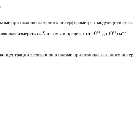
й
лазме при помощи лазерного интерферометра с модуляцией фазы
14
17
−
2
10
10
оляю­щая измерять
плазмы в пределах от
до
см
.
n
e
L
10
14
10
17
−
2
n
L
e
концентрации электронов в плазме при помощи лазерного интерф