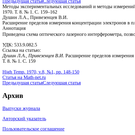
Предыдущая статья
Следующая статья
Методы экспериментальных исследований и методы измерени
1970. Т. 8. № 1. С. 159–162
Душин Л.А., Привезенцев В.И.
Расширение пределов измерения концентрации электронов в п
Аннотация
Приведена схема оптического лазерного интерферометра, позв
УДК: 533.9.082.5
Ссылка на статью:
Душин Л.А., Привезенцев В.И.
Расширение пределов измерения 
Т. 8. № 1. С. 159
High Temp. 1970, v.8, №1, pp. 148-150
Статья на Math-net.ru
Предыдущая статья
Следующая статья
Архив
Выпуски журнала
Авторский указатель
Пользовательское соглашение