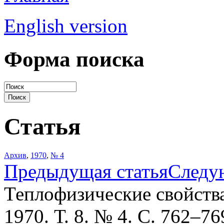
English version
Форма поиска
Статья
Архив
,
1970
,
№ 4
Предыдущая статья
Следу
Теплофизические свойств
1970. Т. 8. № 4. С. 762–76