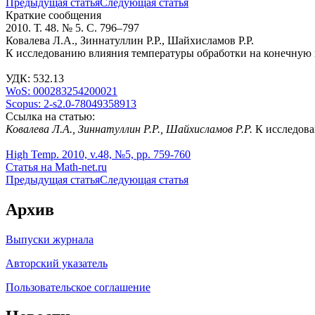
Предыдущая статья
Следующая статья
Краткие сообщения
2010. Т. 48. № 5. С. 796–797
Ковалева Л.А., Зиннатуллин Р.Р., Шайхисламов Р.Р.
К исследованию влияния температуры обработки на конечную 
УДК: 532.13
WoS: 000283254200021
Scopus: 2-s2.0-78049358913
Ссылка на статью:
Ковалева Л.А., Зиннатуллин Р.Р., Шайхисламов Р.Р.
К исследова
High Temp. 2010, v.48, №5, pp. 759-760
Статья на Math-net.ru
Предыдущая статья
Следующая статья
Архив
Выпуски журнала
Авторский указатель
Пользовательское соглашение