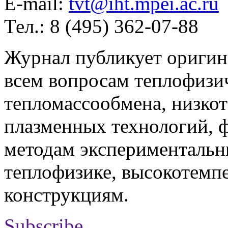
E-mail:
tvt@iht.mpei.ac.ru
Тел.: 8 (495) 362-07-88
Журнал публикует оригин
всем вопросам теплофизич
тепломассообмена, низко
плазменных технологий, 
методам экспериментальн
теплофизике, высокотемп
конструкциям.
Subscribe