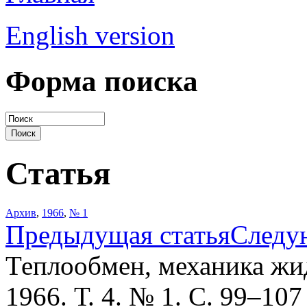
English version
Форма поиска
Статья
Архив
,
1966
,
№ 1
Предыдущая статья
Следу
Теплообмен, механика жид
1966. Т. 4. № 1. С. 99–107