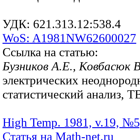
УДК: 621.313.12:538.4
WoS: A1981NW62600027
Ссылка на статью:
Бузников А.Е., Ковбасюк 
электрических неоднород
статистический анализ, ТВ
High Temp. 1981, v.19, №5
Статья на Math-net.ru