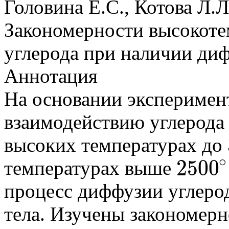
Головина Е.С., Котова Л.Л
Закономерности высокоте
углерода при наличии ди
Аннотация
На основании эксперимен
взаимодействию углерода 
высоких температурах до
∘
2500
температурах выше
2500
∘
процесс диффузии углерод
тела. Изучены закономерн