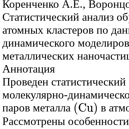
Коренченко А.Е., Воронцов
Статистический анализ об
атомных кластеров по да
динамического моделиров
металлических наночасти
Аннотация
Проведен статистический 
молекулярно-динамическо
(
C
u
)
паров металла
в атм
(
C
u
)
Рассмотрены особенности