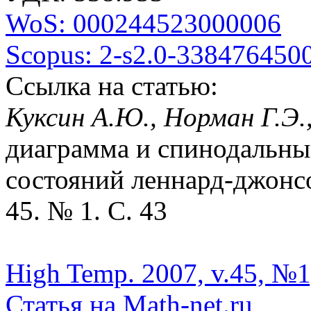
WoS: 000244523000006
Scopus: 2-s2.0-338476450
Ссылка на статью:
Куксин А.Ю., Норман Г.Э.
диаграмма и спинодальны
состояний леннард-джонсо
45. № 1. С. 43
High Temp. 2007, v.45, №1
Статья на Math-net.ru