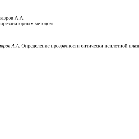
тавров А.А.
рирезонаторным методом
авров А.А.
Определение прозрачности оптически неплотной плазм