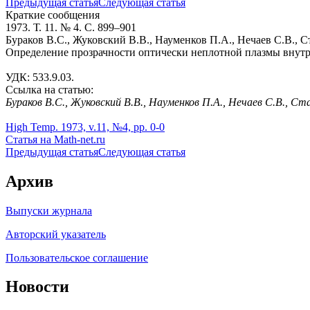
Предыдущая статья
Следующая статья
Краткие сообщения
1973. Т. 11. № 4. С. 899–901
Бураков В.С., Жуковский В.В., Науменков П.А., Нечаев С.В., С
Определение прозрачности оптически неплотной плазмы внут
УДК: 533.9.03.
Ссылка на статью:
Бураков В.С., Жуковский В.В., Науменков П.А., Нечаев С.В., Ст
High Temp. 1973, v.11, №4, pp. 0-0
Статья на Math-net.ru
Предыдущая статья
Следующая статья
Архив
Выпуски журнала
Авторский указатель
Пользовательское соглашение
Новости