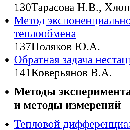
130
Тарасова Н.В., Хло
Метод экспоненциально
теплообмена
137
Поляков Ю.А.
Обратная задача неста
141
Коверьянов В.А.
Методы эксперимент
и методы измерений
Тепловой дифференциа