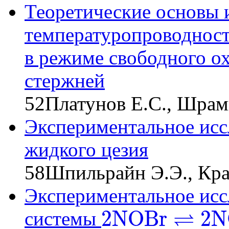
Теоретические основы 
температуропроводност
в режиме свободного о
стержней
52
Платунов Е.С., Шра
Экспериментальное исс
жидкого цезия
58
Шпильрайн Э.Э., Кра
Экспериментальное исс
⇌
2
N
O
B
r
2
N
системы
2
N
O
B
r
⇌
2
N
O
+
B
r
2