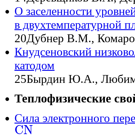
О заселенности уровней
в двухтемпературной п
20
Дубнер В.М., Комаро
Кнудсеновский низково
катодом
25
Бырдин Ю.А., Любим
Теплофизические сво
Сила электронного пер
C
N
C
N