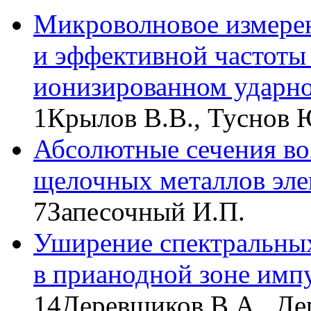
Микроволновое измерен
и эффективной частоты 
ионизированном ударн
1
Крылов В.В., Туснов 
Абсолютные сечения во
щелочных металлов эле
7
Запесочный И.П.
Уширение спектральны
в прианодной зоне импу
14
Деревщиков В.А., Де