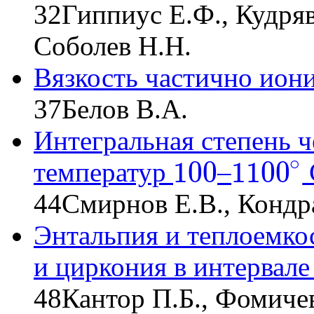
32
Гиппиус Е.Ф., Кудряв
Соболев Н.Н.
Вязкость частично ион
37
Белов В.А.
Интегральная степень ч
∘
100
1100
температур
–
100
1100
∘
44
Смирнов Е.В., Конд
Энтальпия и теплоемко
и циркония в интервале
48
Кантор П.Б., Фомиче